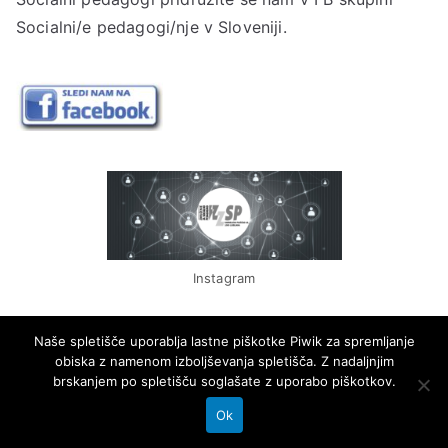
Socialni/e pedagogi/nje v Sloveniji.
Instagram
Naše spletišče uporablja lastne piškotke Piwik za spremljanje
obiska z namenom izboljševanja spletišča. Z nadaljnjim
brskanjem po spletišču soglašate z uporabo piškotkov.
Ok
Copyright © 2026
ZZSP
. Powered by
Zakra
and
WordPress
.