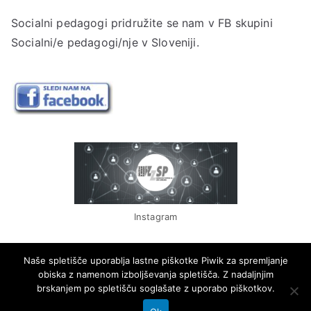
Socialni pedagogi pridružite se nam v
FB skupini
Socialni/e pedagogi/nje v Sloveniji.
Instagram
Naše spletišče uporablja lastne piškotke Piwik za spremljanje
obiska z namenom izboljševanja spletišča. Z nadaljnjim
brskanjem po spletišču soglašate z uporabo piškotkov.