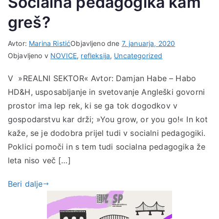
Socialna pedagogika kam
greš?
Avtor:
Marina Ristić
Objavljeno dne
7. januarja, 2020
Objavljeno v
NOVICE
,
refleksija
,
Uncategorized
V »REALNI SEKTOR« Avtor: Damjan Habe – Habo
HD&H, usposabljanje in svetovanje Angleški govorni
prostor ima lep rek, ki se ga tok dogodkov v
gospodarstvu kar drži; »You grow, or you go!« In kot
kaže, se je dodobra prijel tudi v socialni pedagogiki.
Poklici pomoči in s tem tudi socialna pedagogika že
leta niso več […]
Beri dalje