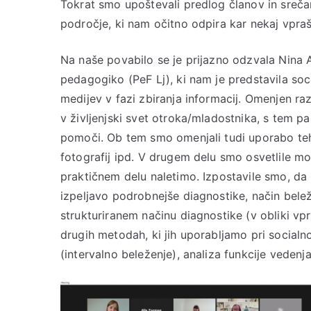
Tokrat smo upoštevali predlog članov in srečan
področje, ki nam očitno odpira kar nekaj vpraš
Na naše povabilo se je prijazno odzvala Nina
pedagogiko (PeF Lj), ki nam je predstavila so
medijev v fazi zbiranja informacij. Omenjen r
v življenjski svet otroka/mladostnika, s tem p
pomoči. Ob tem smo omenjali tudi uporabo te
fotografij ipd. V drugem delu smo osvetlile mo
praktičnem delu naletimo. Izpostavile smo, d
izpeljavo podrobnejše diagnostike, način belež
strukturiranem načinu diagnostike (v obliki vpr
drugih metodah, ki jih uporabljamo pri social
(intervalno beleženje), analiza funkcije vedenja