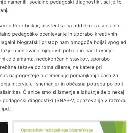
je namenili socialno pedagoški diagnostiki, saj je to
anj.
 Amon Podobnikar, asistentka na oddelku za socialno
cialno pedagoško ocenjevanje in uporabo kreativnih
azlagalni biografski pristop nam omogoča boljši vpogled
a lažje ocenjevanje njegovih potreb in načrtovanje
hnike diamanta, nedokončanih stavkov, uporabo
rebitne težave oziroma dileme, na katere pri
a nas najpogosteje obremenjuje pomanjkanje časa za
enja intervjuja (snemanje) in občasna potreba po bolj
ašalnika). Članice smo si izmenjale izkušnje še o nekaj
no pedagoški diagnostiki (SNAP-V, opazovanje v razredu
 ipd.).