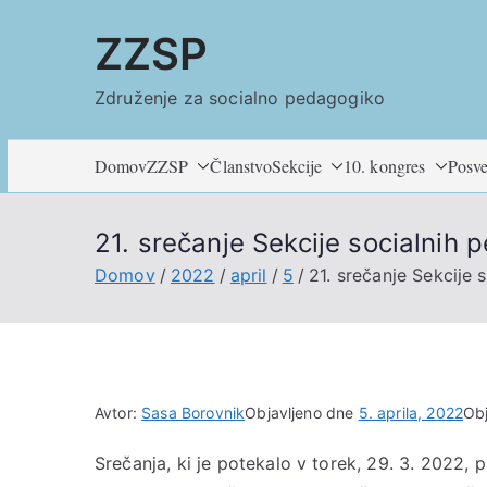
Skoči
ZZSP
na
vsebino
Združenje za socialno pedagogiko
Domov
ZZSP
Članstvo
Sekcije
10. kongres
Posve
21. srečanje Sekcije socialnih 
Domov
2022
april
5
21. srečanje Sekcije 
Avtor:
Sasa Borovnik
Objavljeno dne
5. aprila, 2022
Obj
Srečanja, ki je potekalo v torek, 29. 3. 2022, 