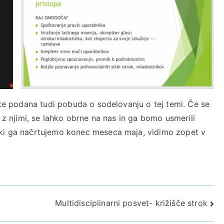
tete podana tudi pobuda o sodelovanju o tej temi. Če se
l z njimi, se lahko obrne na nas in ga bomo usmerili
 ki ga načrtujemo konec meseca maja, vidimo zopet v
Multidisciplinarni posvet- križišče strok