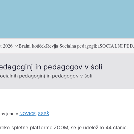
t 2026
Bralni kotiček
Revija Socialna pedagogika
SOCIALNI PE
pedagoginj in pedagogov v šoli
socialnih pedagoginj in pedagogov v šoli
avljeno v
NOVICE
,
SSPŠ
preko spletne platforme ZOOM, se je udeležilo 44 članic.