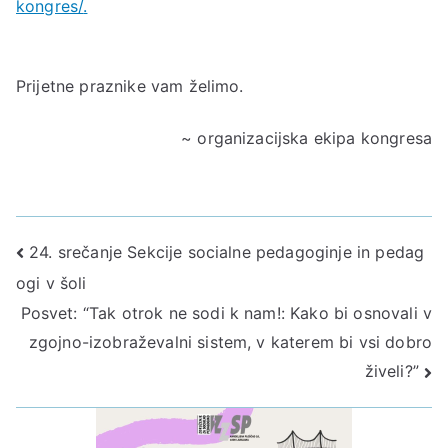
kongres/
.
Prijetne praznike vam želimo.
~ organizacijska ekipa kongresa
Navigacija
24. srečanje Sekcije socialne pedagoginje in pedag
ogi v šoli
prispevka
Posvet: “Tak otrok ne sodi k nam!: Kako bi osnovali v
zgojno-izobraževalni sistem, v katerem bi vsi dobro
živeli?”