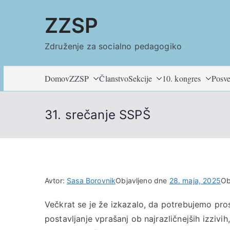
Skoči
ZZSP
na
vsebino
Združenje za socialno pedagogiko
Domov
ZZSP
Članstvo
Sekcije
10. kongres
Posve
31. srečanje SSPŠ
Avtor:
Sasa Borovnik
Objavljeno dne
28. maja, 2025
Ob
Večkrat se je že izkazalo, da potrebujemo pros
postavljanje vprašanj ob najrazličnejših izzivi