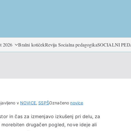
t 2026
Bralni kotiček
Revija Socialna pedagogika
SOCIALNI PE
javljeno v
NOVICE
,
SSPŠ
Označeno
novice
tor in čas za izmenjavo izkušenj pri delu, za
h, morebiten drugačen pogled, nove ideje ali