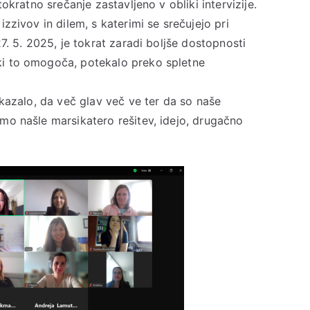
tokratno srečanje zastavljeno v obliki intervizije.
zzivov in dilem, s katerimi se srečujejo pri
27. 5. 2025, je tokrat zaradi boljše dostopnosti
ki to omogoča, potekalo preko spletne
zkazalo, da več glav več ve ter da so naše
mo našle marsikatero rešitev, idejo, drugačno