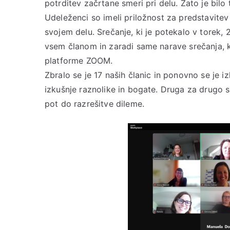
potrditev začrtane smeri pri delu. Zato je bilo 
Udeleženci so imeli priložnost za predstavitev i
svojem delu. Srečanje, ki je potekalo v torek, 
vsem članom in zaradi same narave srečanja, 
platforme ZOOM.
Zbralo se je 17 naših članic in ponovno se je i
izkušnje raznolike in bogate. Druga za drugo s
pot do razrešitve dileme.