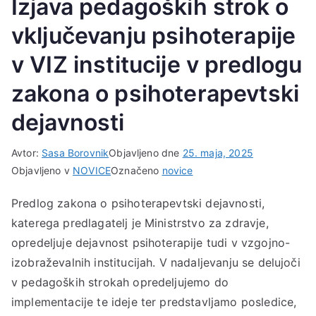
Izjava pedagoških strok o
vključevanju psihoterapije
v VIZ institucije v predlogu
zakona o psihoterapevtski
dejavnosti
Avtor:
Sasa Borovnik
Objavljeno dne
25. maja, 2025
Objavljeno v
NOVICE
Označeno
novice
Predlog zakona o psihoterapevtski dejavnosti,
katerega predlagatelj je Ministrstvo za zdravje,
opredeljuje dejavnost psihoterapije tudi v vzgojno-
izobraževalnih institucijah. V nadaljevanju se delujoči
v pedagoških strokah opredeljujemo do
implementacije te ideje ter predstavljamo posledice,