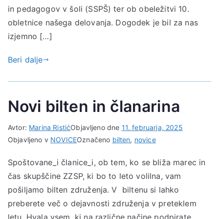
in pedagogov v šoli (SSPŠ) ter ob obeležitvi 10.
obletnice našega delovanja. Dogodek je bil za nas
izjemno […]
Beri dalje
Novi bilten in članarina
Avtor:
Marina Ristić
Objavljeno dne
11. februarja, 2025
Objavljeno v
NOVICE
Označeno
bilten
,
novice
Spoštovane_i članice_i, ob tem, ko se bliža marec in
čas skupščine ZZSP, ki bo to leto volilna, vam
pošiljamo bilten združenja. V biltenu si lahko
preberete več o dejavnosti združenja v preteklem
letu. Hvala vsem, ki na različne načine podpirate