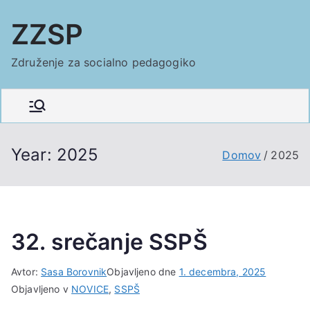
Skoči
ZZSP
na
vsebino
Združenje za socialno pedagogiko
Year:
2025
Domov
2025
32. srečanje SSPŠ
Avtor:
Sasa Borovnik
Objavljeno dne
1. decembra, 2025
Objavljeno v
NOVICE
,
SSPŠ