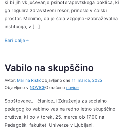
ki bi jih vključevanje psihoterapevtskega poklica, ki
ga regulira zdravstveni resor, prinesle v šolski
prostor. Menimo, da je šola vzgojno-izobraževalna
institucija, v […]
Beri dalje
Vabilo na skupščino
Avtor:
Marina Ristić
Objavljeno dne
11. marca, 2025
Objavljeno v
NOVICE
Označeno
novice
Spoštovane_i članice_i Združenja za socialno
pedagogiko,vabimo vas na redno letno skupščino
društva, ki bo v torek, 25. marca ob 17.00 na
Pedagoški fakulteti Univerze v Ljubljani.