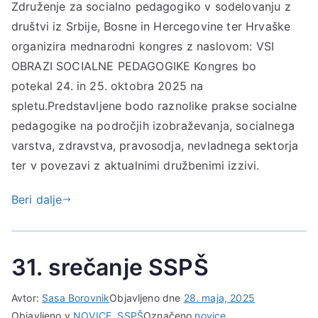
Združenje za socialno pedagogiko v sodelovanju z
društvi iz Srbije, Bosne in Hercegovine ter Hrvaške
organizira mednarodni kongres z naslovom: VSI
OBRAZI SOCIALNE PEDAGOGIKE Kongres bo
potekal 24. in 25. oktobra 2025 na
spletu.Predstavljene bodo raznolike prakse socialne
pedagogike na področjih izobraževanja, socialnega
varstva, zdravstva, pravosodja, nevladnega sektorja
ter v povezavi z aktualnimi družbenimi izzivi.
Beri dalje
31. srečanje SSPŠ
Avtor:
Sasa Borovnik
Objavljeno dne
28. maja, 2025
Objavljeno v
NOVICE
,
SSPŠ
Označeno
novice