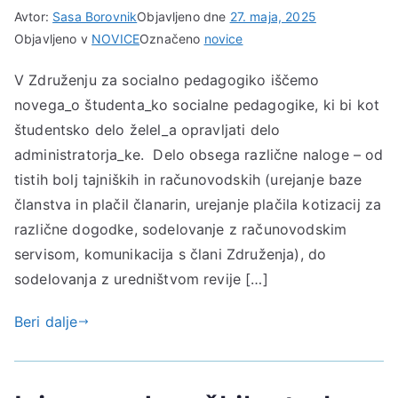
Avtor:
Sasa Borovnik
Objavljeno dne
27. maja, 2025
Objavljeno v
NOVICE
Označeno
novice
V Združenju za socialno pedagogiko iščemo
novega_o študenta_ko socialne pedagogike, ki bi kot
študentsko delo želel_a opravljati delo
administratorja_ke. Delo obsega različne naloge – od
tistih bolj tajniških in računovodskih (urejanje baze
članstva in plačil članarin, urejanje plačila kotizacij za
različne dogodke, sodelovanje z računovodskim
servisom, komunikacija s člani Združenja), do
sodelovanja z uredništvom revije […]
Beri dalje